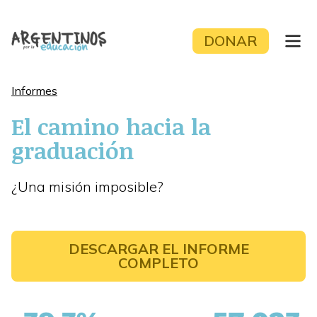
Skip
to
DONAR
content
Informes
El camino hacia la
graduación
¿Una misión imposible?
DESCARGAR EL INFORME
COMPLETO