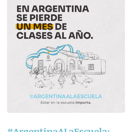
#ArgentinaALaEscuela: