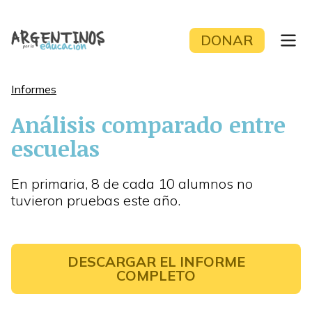
Skip
to
DONAR
content
Informes
Análisis comparado entre
escuelas
En primaria, 8 de cada 10 alumnos no
tuvieron pruebas este año.
DESCARGAR EL INFORME
COMPLETO