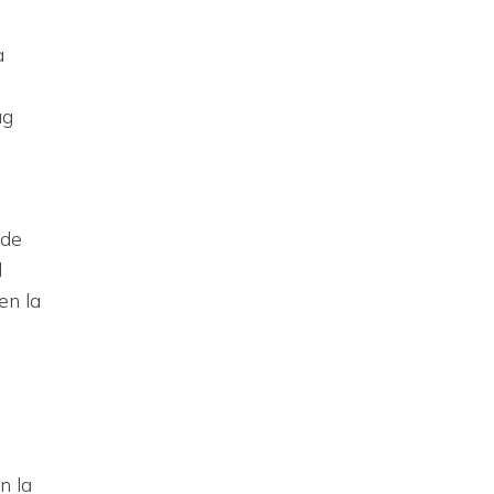
a
ag
 de
l
en la
n la