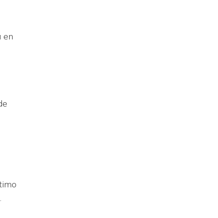
a en
de
ltimo
.