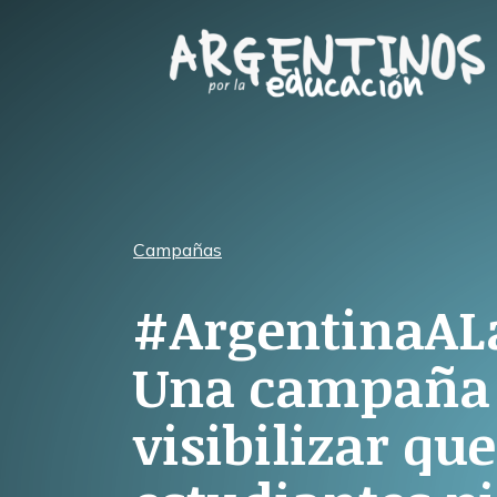
Skip
to
content
Campañas
#ArgentinaAL
Una campaña
visibilizar que