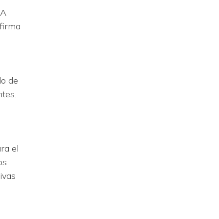
 A
firma
do de
tes.
e
ra el
os
ivas