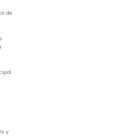
os de
s
a
cipal
,
es y