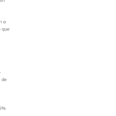
den
n a
o que
o
o de
46%