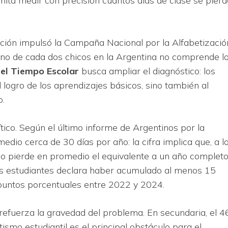
ita medir con precisión cuántos días de clase se pier
ción impulsó la Campaña Nacional por la Alfabetizació
 uno de cada dos chicos en la Argentina no comprende l
el Tiempo Escolar
busca ampliar el diagnóstico: los
logro de los aprendizajes básicos, sino también al
o.
ítico. Según el último informe de Argentinos por la
edio cerca de 30 días por año: la cifra implica que, a l
no pierde en promedio el equivalente a un año complet
los estudiantes declara haber acumulado al menos 15
 7 puntos porcentuales entre 2022 y 2024.
 refuerza la gravedad del problema. En secundaria, el 
ismo estudiantil es el principal obstáculo para el