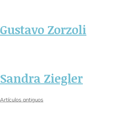
Gustavo Zorzoli
Sandra Ziegler
Navegación
Artículos antiguos
de
entradas