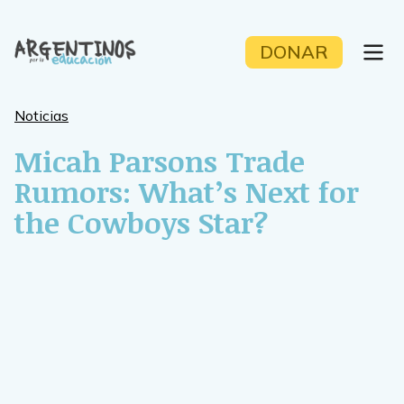
Skip
to
DONAR
content
Noticias
Micah Parsons Trade
Rumors: What’s Next for
the Cowboys Star?