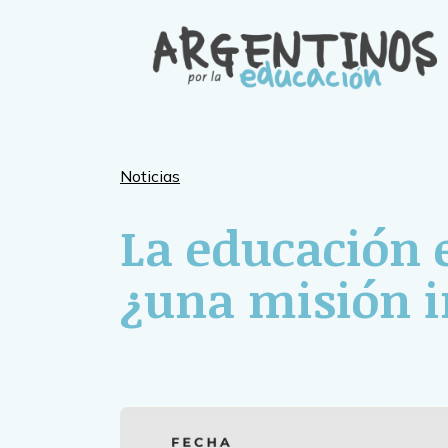
Skip
to
content
Noticias
La educación e
¿una misión 