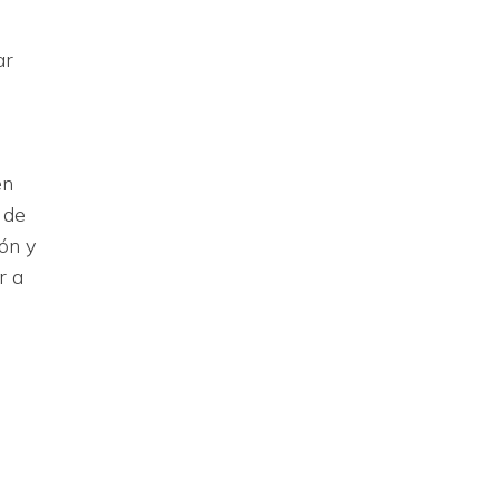
ar
en
 de
ón y
r a