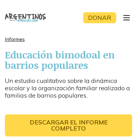
Skip
to
DONAR
content
Informes
Educación bimodoal en
barrios populares
Un estudio cualitativo sobre la dinámica
escolar y la organización familiar realizado a
familias de barrios populares.
DESCARGAR EL INFORME
COMPLETO