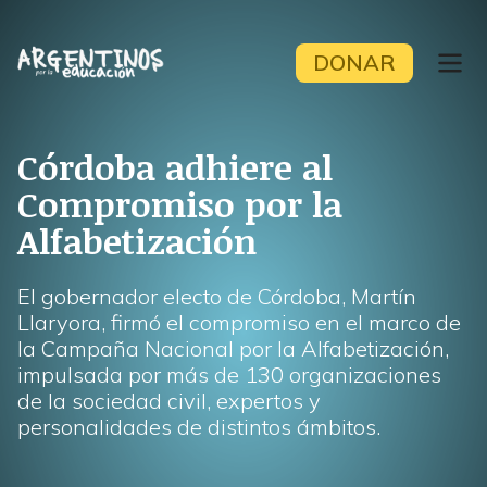
Skip
to
DONAR
content
Córdoba adhiere al
Compromiso por la
Alfabetización
El gobernador electo de Córdoba, Martín
Llaryora, firmó el compromiso en el marco de
la Campaña Nacional por la Alfabetización,
impulsada por más de 130 organizaciones
de la sociedad civil, expertos y
personalidades de distintos ámbitos.